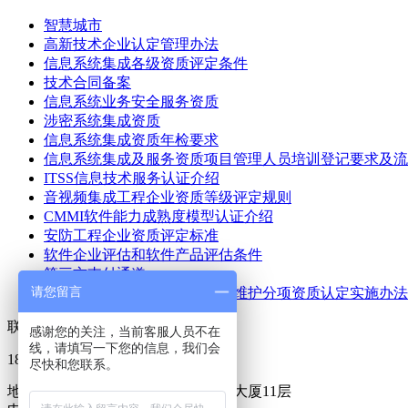
智慧城市
高新技术企业认定管理办法
信息系统集成各级资质评定条件
技术合同备案
信息系统业务安全服务资质
涉密系统集成资质
信息系统集成资质年检要求
信息系统集成及服务资质项目管理人员培训登记要求及流
ITSS信息技术服务认证介绍
音视频集成工程企业资质等级评定规则
CMMI软件能力成熟度模型认证介绍
安防工程企业资质评定标准
软件企业评估和软件产品评估条件
第三方支付通道
请您留言
信息系统集成及服务资质运行维护分项资质认定实施办法
联系我们
感谢您的关注，当前客服人员不在
线，请填写一下您的信息，我们会
18601148790/010-82385072
尽快和您联系。
地址：北京市海淀区知春路9号坤讯大厦11层