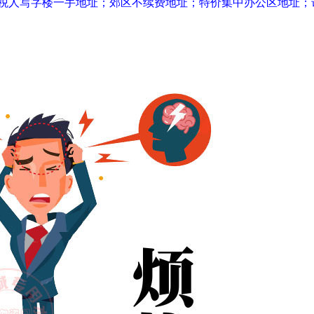
人写字楼一手地址；郊区不续费地址；特价集中办公区地址；详情电话