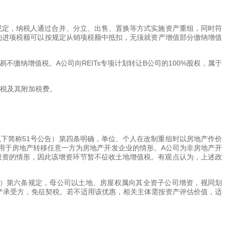
策规定，纳税人通过合并、分立、出售、置换等方式实施资产重组，同时符
应的进项税额可以按规定从销项税额中抵扣，无须就资产增值部分缴纳增值
缴纳增值税。A公司向REITs专项计划转让B公司的100%股权，属于
值税及其附加税费。
以下简称51号公告）第四条明确，单位、个人在改制重组时以房地产作价
用于房地产转移任意一方为房地产开发企业的情形。A公司为非房地产开
行投资的情形，因此该增资环节暂不征收土地增值税。有观点认为，上述政
9号）第六条规定，母公司以土地、房屋权属向其全资子公司增资，视同划
资产承受方，免征契税。若不适用该优惠，相关主体需按资产评估价值，适