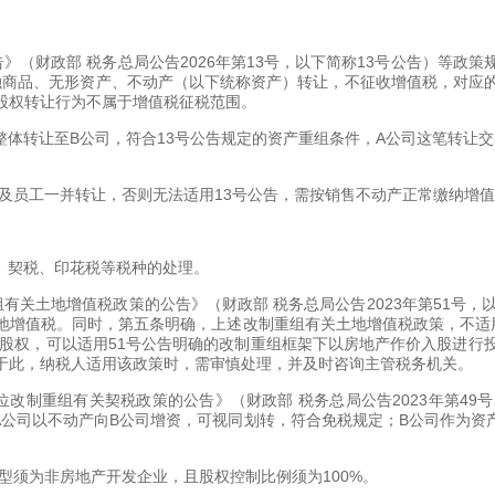
》（财政部 税务总局公告2026年第13号，以下简称13号公告）等政
金融商品、无形资产、不动产（以下统称资产）转让，不征收增值税，对
股权转让行为不属于增值税征税范围。
转让至B公司，符合13号公告规定的资产重组条件，A公司这笔转让交易不
及员工一并转让，否则无法适用13号公告，需按销售不动产正常缴纳增
税、契税、印花税等税种的处理。
有关土地增值税政策的公告》（财政部 税务总局公告2023年第51号，
地增值税。同时，第五条明确，上述改制重组有关土地增值税政策，不适
司股权，可以适用51号公告明确的改制重组框架下以房地产作价入股进
于此，纳税人适用该政策时，需审慎处理，并及时咨询主管税务机关。
位改制重组有关契税政策的公告》（财政部 税务总局公告2023年第4
，A公司以不动产向B公司增资，可视同划转，符合免税规定；B公司作为
型须为非房地产开发企业，且股权控制比例须为100%。