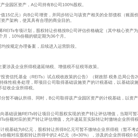
产业园区资产，A公司持有B公司100%股权。
价值15亿元）向B公司增资，并同步转让与该资产相关的全部债权（账面
底层资产架构，使其具有合理的商业目的。
募REITs专项计划，股权转让价格按B公司评估价格确定（其中核心资产为
个月，10%份额的锁定期为36个月。
管合同均按规定办理备案，后续进入运营阶段。
，主要涉及企业所得税递延纳税、增值税不征税等政策。
资信托基金（REITs）试点税收政策的公告》（财政部 税务总局公告20
特殊性税务处理，即项目公司取得基础设施资产的计税基础，以基础设
不征收企业所得税。
部分暂不确认所得。同时，B公司取得该产业园区资产的计税基础，以资产
人向基础设施REITs转让项目公司股权实现的资产转让评估增值，当期可暂
ITs份额对应的资产转让评估增值，允许递延至实际转让时缴纳企业所得
股权计税基础为8亿元，股权转让所得8亿元可暂不缴纳企业所得税（暂不考
Ts份额对应股权转让所得中的2.4亿元（8×30%），涉及的企业所得税0.6