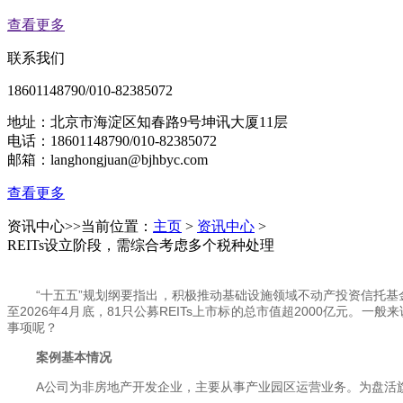
查看更多
联系我们
18601148790/010-82385072
地址：北京市海淀区知春路9号坤讯大厦11层
电话：18601148790/010-82385072
邮箱：langhongjuan@bjhbyc.com
查看更多
资讯中心
>>当前位置：
主页
>
资讯中心
>
REITs设立阶段，需综合考虑多个税种处理
“十五五”规划纲要指出，积极推动基础设施领域不动产投资信托基金
至2026年4月底，81只公募REITs上市标的总市值超2000亿元。
事项呢？
案例基本情况
A公司为非房地产开发企业，主要从事产业园区运营业务。为盘活旗下