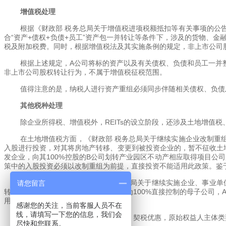
增值税处理
根据《财政部 税务总局关于增值税进项税额抵扣等有关事项的公告
合“资产+债权+负债+员工”资产包一并转让等条件下，涉及的货物、
税及附加税费。同时，根据增值税法及其实施条例的规定，非上市公司
根据上述规定，A公司将标的资产以及有关债权、负债和员工一并整体
非上市公司股权转让行为，不属于增值税征税范围。
值得注意的是，纳税人进行资产重组必须同步伴随相关债权、负债
其他税种处理
除企业所得税、增值税外，REITs的设立阶段，还涉及土地增值
在土地增值税方面，《财政部 税务总局关于继续实施企业改制重组
入股进行投资，对其将房地产转移、变更到被投资企业的，暂不征收土
发企业，向其100%控股的B公司划转产业园区不动产相应取得项目公
策中的入股投资必须以改制重组为前提，直接投资不能适用此政策。鉴
在契税方面，根据《财政部 税务总局关于继续实施企业、事业单
请您留言
转，免征契税。案例中，A公司与B公司为100%直接控制的母子公司
用不动产所在地的税率缴纳契税。
感谢您的关注，当前客服人员不在
线，请填写一下您的信息，我们会
笔者提醒，为顺利享受土地增值税、契税优惠，原始权益人主体类
尽快和您联系。