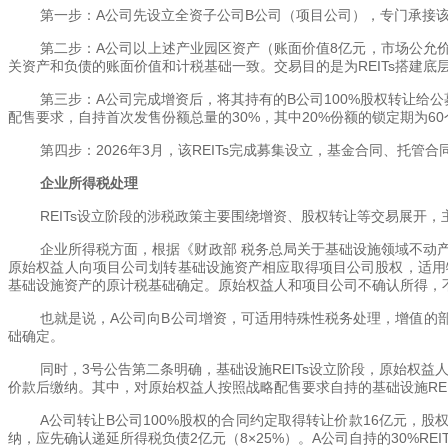
第一步：A公司先设立全资子公司B公司（项目公司），专门承接该
第二步：A公司以上述产业园区资产（账面价值8亿元，市场公允
关资产和负债的账面价值和计税基础一致。交易目的是为REITs搭建
第三步：A公司完成增资后，将其持有的B公司100%股权转让给公
配售要求，自持首次发售份额总量的30%，其中20%份额的锁定期为60
第四步：2026年3月，该REITs完成募集设立，基金合同、托
企业所得税处理
REITs设立阶段的涉税政策主要围绕增资、股权转让等交易展开
企业所得税方面，根据《财政部 税务总局关于基础设施领域不动产投
原始权益人向项目公司划转基础设施资产相应取得项目公司股权，适用
基础设施资产的原计税基础确定。原始权益人和项目公司不确认所得，
也就是说，A公司向B公司增资，可适用特殊性税务处理，增值的
础确定。
同时，3号公告第二条明确，基础设施REITs设立阶段，原始权益
价款后缴纳。其中，对原始权益人按照战略配售要求自持的基础设施RE
A公司转让B公司100%股权的合同约定取得转让价款16亿元，
纳，应先确认递延所得税负债2亿元（8×25%）。A公司自持的30%REI